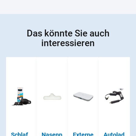
Das könnte Sie auch
interessieren
Schlaf
Nasenp
Externe
Autolad