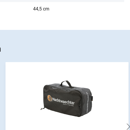
44,5 cm
n