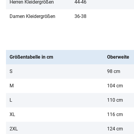
Herren Kleidergrößen
44-46
Damen Kleidergrößen
36-38
Größentabelle in cm
Oberweite
S
98 cm
M
104 cm
L
110 cm
XL
116 cm
2XL
124 cm