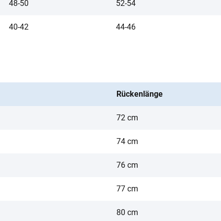
48-50
52-54
40-42
44-46
Rückenlänge
72 cm
74 cm
76 cm
77 cm
80 cm