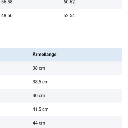
56-58
60-62
48-50
52-54
Ärmellänge
38 cm
38,5 cm
40 cm
41,5 cm
44 cm