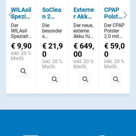
WILAsil
SoClea
Externe
CPAP
Spezial
n 2
r Akku
Polster
reiniger
Waschl
Dream
2.0
Der
Die
Der neue,
Der CPAP
otion
Station
WILAsil
besonder
externe
Polster
&
Spezialrei
s
Akku für
2.0 mit
niger gibt
ergiebige
Schlafthe
seinen
System
€ 9,90
€ 21,9
€ 649,
€ 59,0
ein
und
rapiegerä
einzigarti
One
Gefühl
hypoaller
0
te
00
gen
0
inkl. 20 %
angeneh
gene
überzeug
Schlafzo
MwSt.
inkl. 20 %
inkl. 20 %
inkl. 20 %
mer
SoClean
t mit
nen
MwSt.
MwSt.
MwSt.
Frische
Wasch-
seinem
wurde
und
und
schlanke
speziell
pflegt
Reinigun
n, flachen
auf die
schonend
gslotion
Design
Bedürfnis
Maske
entfernt
und d...
se von
und
Öl- und
Mas...
Schlauc...
Hautf...